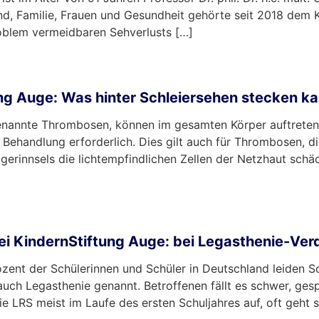
d, Familie, Frauen und Gesundheit gehörte seit 2018 dem Ku
roblem vermeidbaren Sehverlusts […]
g Auge: Was hinter Schleiersehen stecken k
genannte Thrombosen, können im gesamten Körper auftrete
Behandlung erforderlich. Dies gilt auch für Thrombosen, di
erinnsels die lichtempfindlichen Zellen der Netzhaut schäd
 KindernStiftung Auge: bei Legasthenie-Ver
ent der Schülerinnen und Schüler in Deutschland leiden S
uch Legasthenie genannt. Betroffenen fällt es schwer, ge
e LRS meist im Laufe des ersten Schuljahres auf, oft geht s