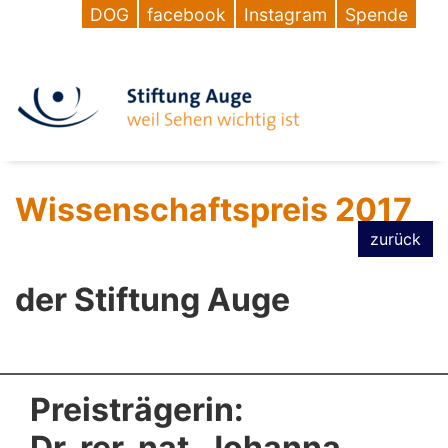
DOG
facebook
Instagram
Spende
Wissenschaftspreis 2017
zurück
der Stiftung Auge
Preisträgerin:
Dr. rer. nat. Johanna