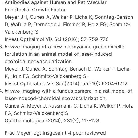
Antibodies against Human and Rat Vascular
Endothelial Growth Factor.
Meyer JH, Cunea A, Welker P, Licha K, Sonntag-Bensch
D, Wafula P, Dernedde J, Fimmer R, Holz FG, Schmitz-
Valckenberg S
Invest Opthalmol Vis Sci (2016); 57: 759-770
In vivo
imaging of a new indocyanine green micelle
forulation in an animal model of laser-induced
choroidal neovascularization.
Meyer J, Cunea A, Sonntag-Bensch D, Welker P, Licha
K, Holz FG, Schmitz-Valckenberg S:
Invest Ophthalmo Vis Sci (2014); 55 (10): 6204-6212.
In vivo
imaging with a fundus camera in a rat model of
laser-induced-choroidal neovascularization.
Cunea A, Meyer J, Russmann C, Licha K, Welker P, Holz
FG, Schmitz-Valckenberg S
Ophthalmologica (2014); 231(2), 117-123.
Frau Meyer legt insgesamt 4 peer reviewed