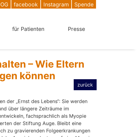
DOG
facebook
Instagram
Spende
für Patienten
Presse
alten – Wie Eltern
ugen können
zurück
n der „Ernst des Lebens“: Sie werden
 und über längere Zeiträume im
 entwickeln, fachsprachlich als Myopie
rten der Stiftung Auge. Bleibt eine
auch zu gravierenden Folgeerkrankungen