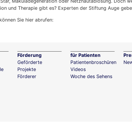
 Star, Makuladegeneration oder Netzhautablösung. Doch w
ion und Therapie gibt es? Experten der Stiftung Auge geb
önnen Sie hier abrufen:
Förderung
für Patienten
Pre
Geförderte
Patientenbroschüren
New
le
Projekte
Videos
Förderer
Woche des Sehens