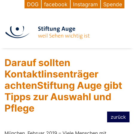
DOG
facebook
Instagram
Spende
Darauf sollten
Kontaktlinsenträger
achtenStiftung Auge gibt
Tipps zur Auswahl und
Pflege
zurück
München, Februar 2019 – Viele Menschen mit