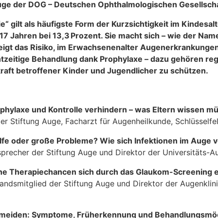
uge der DOG – Deutschen Ophthalmologischen Gesellsch
 gilt als häufigste Form der Kurzsichtigkeit im Kindesalt
17 Jahren bei 13,3 Prozent. Sie macht sich – wie der Name
teigt das Risiko, im Erwachsenenalter Augenerkrankungen
htzeitige Behandlung dank Prophylaxe – dazu gehören reg
hkraft betroffener Kinder und Jugendlicher zu schützen.
rophylaxe und Kontrolle verhindern – was Eltern wissen m
der Stiftung Auge, Facharzt für Augenheilkunde, Schlüsselfe
Hilfe oder große Probleme? Wie sich Infektionen im Auge 
precher der Stiftung Auge und Direktor der Universitäts-A
he Therapiechancen sich durch das Glaukom-Screening 
andsmitglied der Stiftung Auge und Direktor der Augenklini
rmeiden: Symptome, Früherkennung und Behandlungsmög