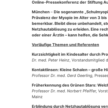
Online-Pressekonferenz der
Stiftung A
München
–
Die sogenannte „Schulmyopie“
Prävalenz der Myopie im Alter von 3 bis 
bemerkbar. Bleibt diese unbehandelt, s
Netzhautablösung zu erleiden. Eine rec
oder einer Ärztin – kann helfen, die Se
Vorläufige Themen und Referenten
Kurzsichtigkeit im Kindesalter durch P
Dr. med. Peter Heinz
, Vorstandsmitglied 
Kontaktlinsen: Kleine Schalen – große 
Professor Dr. med. Gerd Geerling,
Presses
Früherkennung des Grünen Stars: Welc
Professor Dr. med. Norbert Pfeiffer,
Vorst
Mainz
Erblindung durch Netzhautablösung ve