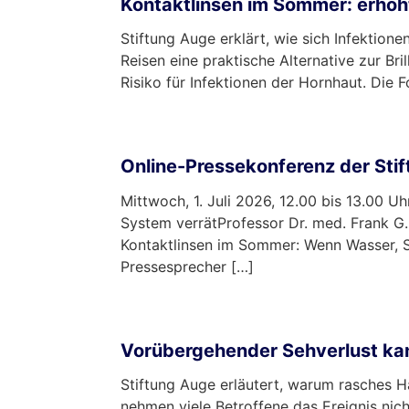
Kontaktlinsen im Sommer: erhöh
Stiftung Auge erklärt, wie sich Infektion
Reisen eine praktische Alternative zur B
Risiko für Infektionen der Hornhaut. Die
mehr …
Online-Pressekonferenz der Sti
Mittwoch, 1. Juli 2026, 12.00 bis 13.00 
System verrätProfessor Dr. med. Frank G.
Kontaktlinsen im Sommer: Wenn Wasser, S
Pressesprecher […]
mehr …
Vorübergehender Sehverlust kan
Stiftung Auge erläutert, warum rasches Ha
nehmen viele Betroffene das Ereignis nic