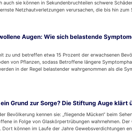
ch auch sie können in Sekundenbruchteilen schwere Schäden
n ernste Netzhautverletzungen verursachen, die bis hin zum 
wollene Augen: Wie sich belastende Symptom
eit zu und betreffen etwa 15 Prozent der erwachsenen Be
ioden von Pflanzen, sodass Betroffene längere Symptomphas
, werden in der Regel belastender wahrgenommen als die 
ein Grund zur Sorge? Die Stiftung Auge klärt
r Bevölkerung kennen sie: „fliegende Mücken“ beim Sehen
roffene in Folge von Glaskörpertrübungen wahrnehmen. Der 
n. Dort können im Laufe der Jahre Gewebsverdichtungen ent