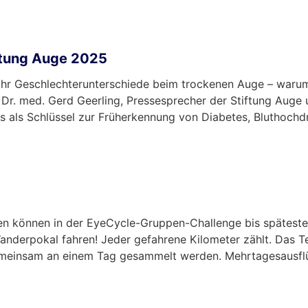
ftung Auge 2025
 Uhr Geschlechterunterschiede beim trockenen Auge – waru
 Dr. med. Gerd Geerling, Pressesprecher der Stiftung Auge 
s als Schlüssel zur Früherkennung von Diabetes, Bluthoch
en können in der EyeCycle-Gruppen-Challenge bis spätest
anderpokal fahren! Jeder gefahrene Kilometer zählt. Das T
gemeinsam an einem Tag gesammelt werden. Mehrtagesausflü