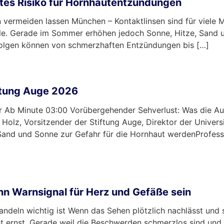
tes Risiko für Hornhautentzündungen
en vermeiden lassen München – Kontaktlinsen sind für viele
rille. Gerade im Sommer erhöhen jedoch Sonne, Hitze, Sand 
 Folgen können von schmerzhaften Entzündungen bis […]
ftung Auge 2026
Uhr Ab Minute 03:00 Vorübergehender Sehverlust: Was die A
 Holz, Vorsitzender der Stiftung Auge, Direktor der Univer
and und Sonne zur Gefahr für die Hornhaut werdenProfesso
n Warnsignal für Herz und Gefäße sein
ndeln wichtig ist Wenn das Sehen plötzlich nachlässt und s
ht ernst. Gerade weil die Beschwerden schmerzlos sind und